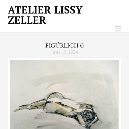
ATELIER
ATELIER LISSY
ZELLER
LISSY
Na
ZELLER
FIGÜRLICH 6
June 15, 2024