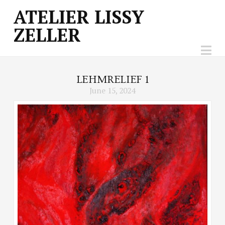
ATELIER
ATELIER LISSY
ZELLER
LISSY
Na
ZELLER
LEHMRELIEF 1
June 15, 2024